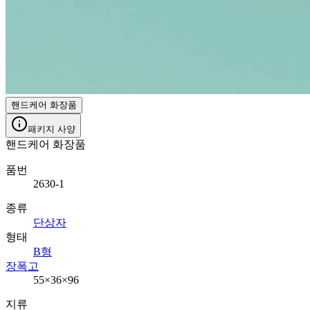
핸드케어 화장품
패키지 사양
핸드케어 화장품
품번
2630-1
종류
단상자
형태
B형
장폭고
55×36×96
지류