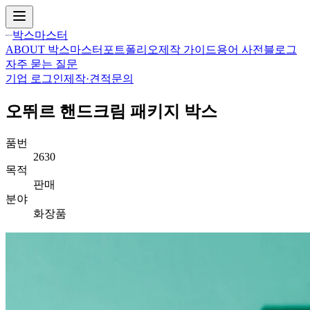
박스마스터
ABOUT 박스마스터
포트폴리오
제작 가이드
용어 사전
블로그
자주 묻는 질문
기업 로그인
제작·견적문의
오뛰르 핸드크림
패키지 박스
품번
2630
목적
판매
분야
화장품