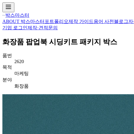
박스마스터
ABOUT 박스마스터
포트폴리오
제작 가이드
용어 사전
블로그
자
기업 로그인
제작·견적문의
화장품 팝업북 시딩키트
패키지 박스
품번
2620
목적
마케팅
분야
화장품