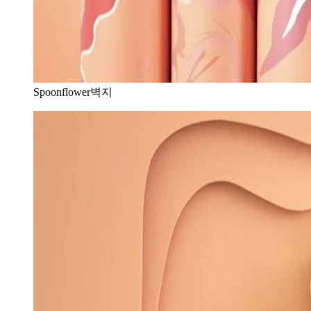
Spoonflower벽지