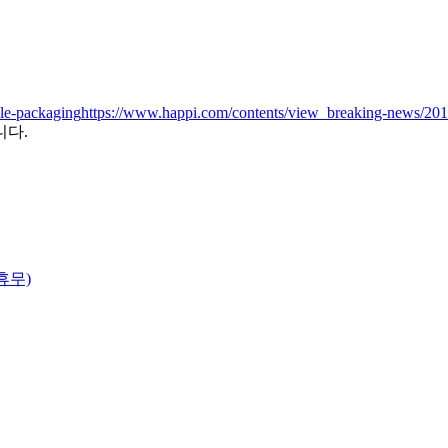
ile-packaging
https://www.happi.com/contents/view_breaking-news/201
니다.
 휴무)